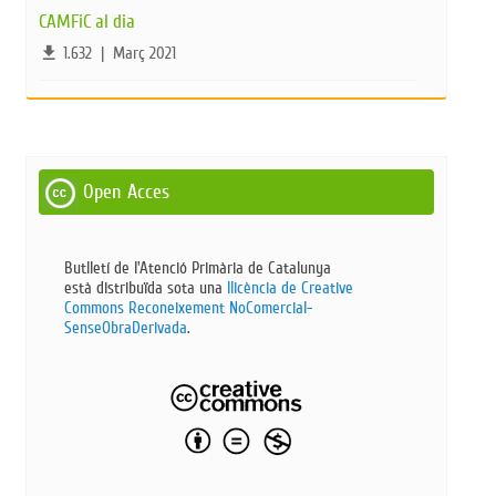
CAMFiC al dia
file_download
1.632
|
Març 2021
Open Acces
Butlletí de l'Atenció Primària de Catalunya
està distribuïda sota una
llicència de Creative
Commons Reconeixement NoComercial-
SenseObraDerivada​
.