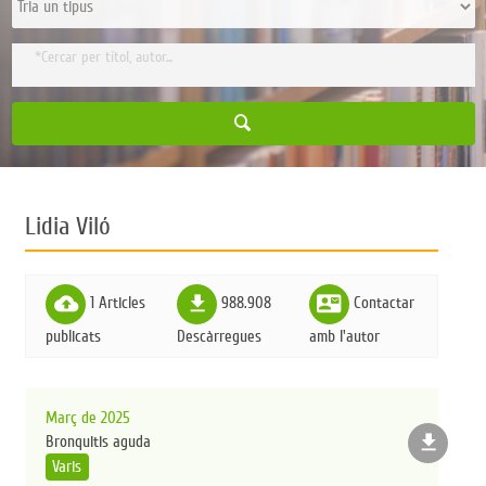
Lidia Viló
cloud_upload
file_download
contact_mail
1 Articles
988.908
Contactar
publicats
Descàrregues
amb l'autor
Març de 2025
file_download
Bronquitis aguda
Varis