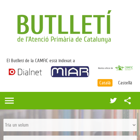
El Butlletí de la CAMFiC està indexat a
Català
Castellà
menu
share