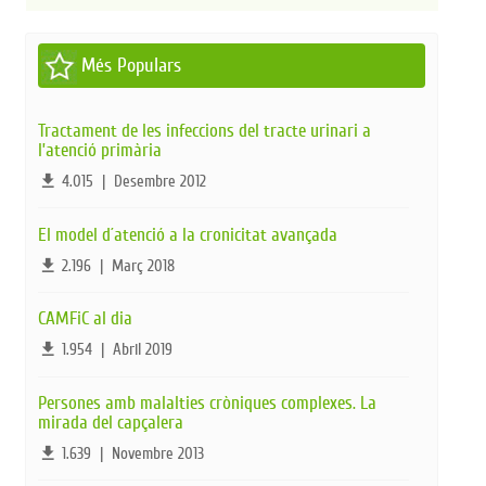
Més Populars
Tractament de les infeccions del tracte urinari a
l’atenció primària
file_download
4.015
|
Desembre 2012
El model d´atenció a la cronicitat avançada
file_download
2.196
|
Març 2018
CAMFiC al dia
file_download
1.954
|
Abril 2019
Persones amb malalties cròniques complexes. La
mirada del capçalera
file_download
1.639
|
Novembre 2013