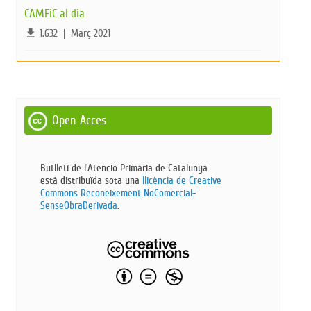
CAMFiC al dia
file_download
1.632
|
Març 2021
Open Acces
Butlletí de l'Atenció Primària de Catalunya
està distribuïda sota una
llicència de Creative
Commons Reconeixement NoComercial-
SenseObraDerivada​
.