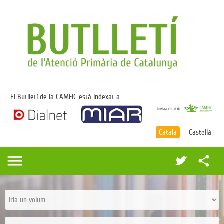
El Butlletí de la CAMFiC està indexat a
Català
Castellà
menu
share