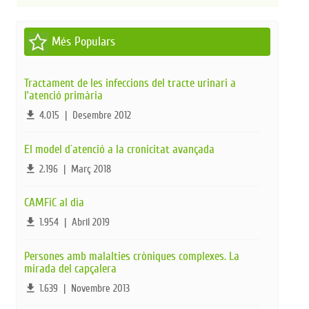
Més Populars
Tractament de les infeccions del tracte urinari a
l’atenció primària
file_download
4.015
|
Desembre 2012
El model d´atenció a la cronicitat avançada
file_download
2.196
|
Març 2018
CAMFiC al dia
file_download
1.954
|
Abril 2019
Persones amb malalties cròniques complexes. La
mirada del capçalera
file_download
1.639
|
Novembre 2013