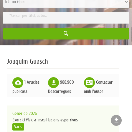
Joaquim Guasch
cloud_upload
file_download
contact_mail
1 Articles
988.900
Contactar
publicats
Descàrregues
amb l'autor
Gener de 2026
file_download
Exercici físic a instal·lacions esportives
Varis