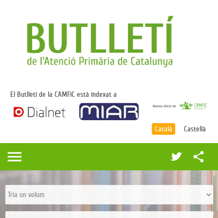
El Butlletí de la CAMFiC està indexat a
Català
Castellà
menu
share