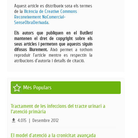
Aquest article es distribueix sota els termes
de la
llicència de Creative Commons
Reconeixement NoComercial-
SenseObraDerivada​
.
Els autors que publiquen en el Butlletí
mantenen el dret de copyright sobre els
seus articles i permeten que aquests siguin
difosos lliurement.
Això permet a tothom
reproduir l’article mentre es respectin la
atribucions d’autoria i detalls de citació.
Més Populars
Tractament de les infeccions del tracte urinari a
l’atenció primària
file_download
4.015
|
Desembre 2012
El model d´atenció a la cronicitat avançada