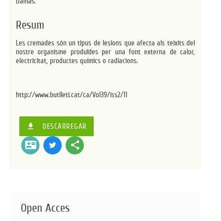
Damas.
Resum
Les cremades són un tipus de lesions que afecta als teixits del
nostre organisme produïdes per una font externa de calor,
electricitat, productes químics o radiacions.
http://www.butlleti.cat/ca/Vol39/iss2/11
file_download
DESCARREGAR
contact_mail
share
Open Acces