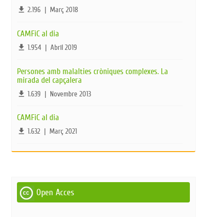
file_download
2.196
|
Març 2018
CAMFiC al dia
file_download
1.954
|
Abril 2019
Persones amb malalties cròniques complexes. La
mirada del capçalera
file_download
1.639
|
Novembre 2013
CAMFiC al dia
file_download
1.632
|
Març 2021
Open Acces