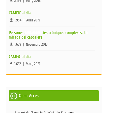
file_download
2.196
|
Març 2018
CAMFiC al dia
file_download
1.954
|
Abril 2019
Persones amb malalties cròniques complexes. La
mirada del capçalera
file_download
1.639
|
Novembre 2013
CAMFiC al dia
file_download
1.632
|
Març 2021
Open Acces
Butlletí de l'Atenció Primària de Catalunya