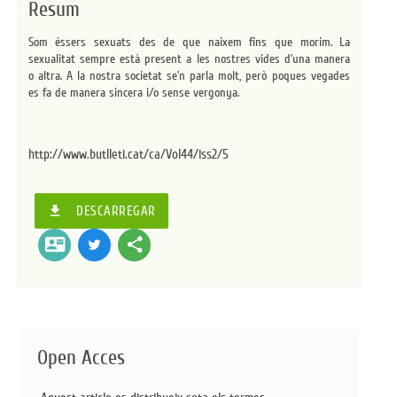
Resum
Som éssers sexuats des de que naixem fins que morim. La
sexualitat sempre està present a les nostres vides d’una manera
o altra. A la nostra societat se’n parla molt, però poques vegades
es fa de manera sincera i/o sense vergonya.
http://www.butlleti.cat/ca/Vol44/iss2/5
file_download
DESCARREGAR
contact_mail
share
Open Acces