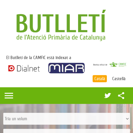
El Butlletí de la CAMFiC està indexat a
Català
Castellà
menu
share