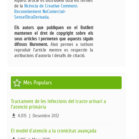
Aquest article es distribueix sota els termes
de la
llicència de Creative Commons
Reconeixement NoComercial-
SenseObraDerivada​
.
Els autors que publiquen en el Butlletí
mantenen el dret de copyright sobre els
seus articles i permeten que aquests siguin
difosos lliurement.
Això permet a tothom
reproduir l’article mentre es respectin la
atribucions d’autoria i detalls de citació.
Més Populars
Tractament de les infeccions del tracte urinari a
l’atenció primària
file_download
4.015
|
Desembre 2012
El model d´atenció a la cronicitat avançada