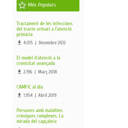
Més Populars
Tractament de les infeccions
del tracte urinari a l’atenció
primària
file_download
4.015
|
Desembre 2012
El model d´atenció a la
cronicitat avançada
file_download
2.196
|
Març 2018
CAMFiC al dia
file_download
1.954
|
Abril 2019
Persones amb malalties
cròniques complexes. La
mirada del capçalera