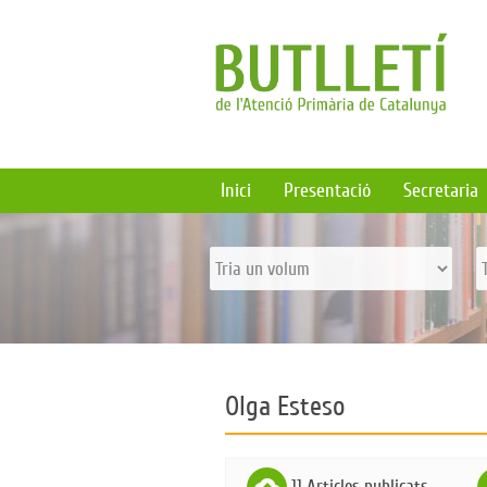
Inici
Presentació
Secretaria
Olga Esteso
cloud_upload
f
11 Articles publicats