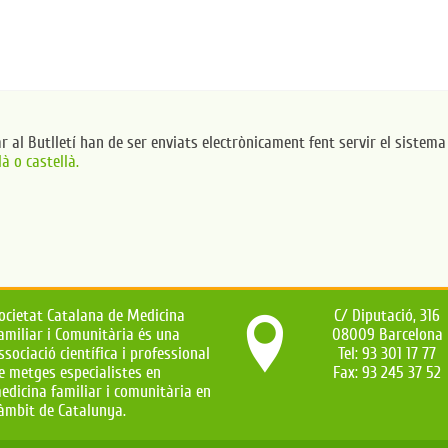
ar al Butlletí han de ser enviats electrònicament fent servir el sistem
à o castellà.
ocietat Catalana de Medicina
C/ Diputació, 316
amiliar i Comunitària és una
08009 Barcelona
ssociació científica i professional
Tel: 93 301 17 77
e metges especialistes en
Fax: 93 245 37 52
edicina familiar i comunitària en
'àmbit de Catalunya.