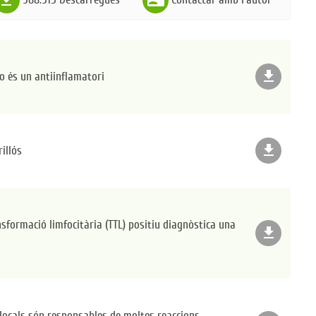
file_download
o és un antiinflamatori
file_download
illós
sformació limfocitària (TTL) positiu diagnòstica una
file_download
locals són responsables de moltes reaccions