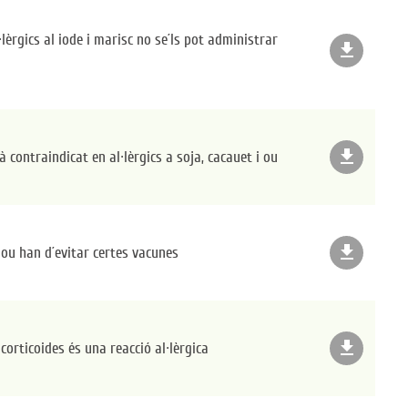
lèrgics al iode i marisc no se´ls pot administrar
file_download
file_download
 contraindicat en al·lèrgics a soja, cacauet i ou
file_download
 ou han d´evitar certes vacunes
file_download
corticoides és una reacció al·lèrgica