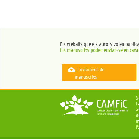
Els treballs que els autors volen public
Els manuscrits poden enviar-se en catal
cloud_upload
Enviament de
manuscrits
S
F
a
d
m
l