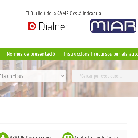
El Butlletí de la CAMFiC està indexat a
Normes de presentació
Instruccions i recursos per als aut
ile_download
contact_mail
988.915 Descàrregues
Contactar amb l'autor