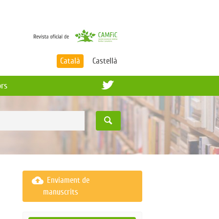
Català
Castellà
ors
cloud_upload
Enviament de
manuscrits