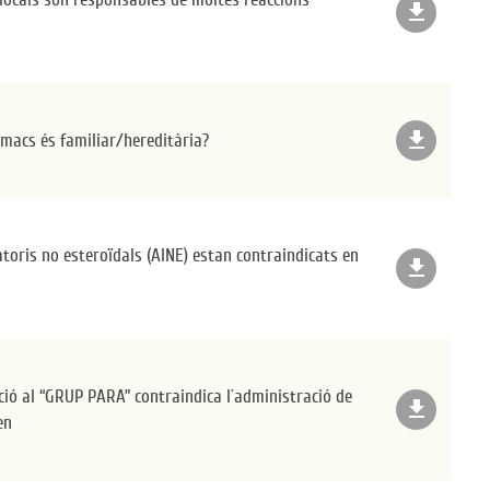
file_download
file_download
rmacs és familiar/hereditària?
toris no esteroïdals (AINE) estan contraindicats en
file_download
ció al “GRUP PARA” contraindica l´administració de
file_download
en