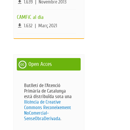
file_download
1.639
|
Novembre 2013
CAMFiC al dia
file_download
1.632
|
Març 2021
Open Acces
Butlletí de l'Atenció
Primària de Catalunya
està distribuïda sota una
llicència de Creative
Commons Reconeixement
NoComercial-
SenseObraDerivada​
.