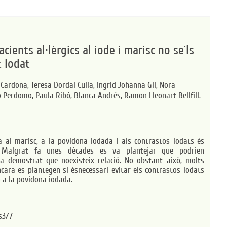
ients al·lèrgics al iode i marisc no se´ls
t iodat
a Cardona,
Teresa Dordal Culla,
Ingrid Johanna Gil,
Nora
o Perdomo,
Paula Ribó,
Blanca Andrés,
Ramon Lleonart Bellfill.
gia al marisc, a la povidona iodada i als contrastos iodats és
. Malgrat fa unes dècades es va plantejar que podrien
’ha demostrat que noexisteix relació. No obstant això, molts
ncara es plantegen si ésnecessari evitar els contrastos iodats
o a la povidona iodada.
s3/7