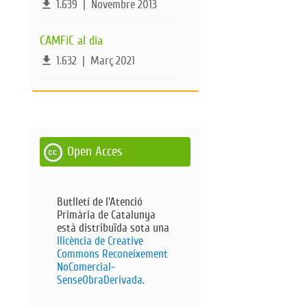
file_download
1.639
|
Novembre 2013
CAMFiC al dia
file_download
1.632
|
Març 2021
Open Acces
Butlletí de l'Atenció
Primària de Catalunya
està distribuïda sota una
llicència de Creative
Commons Reconeixement
NoComercial-
SenseObraDerivada​
.