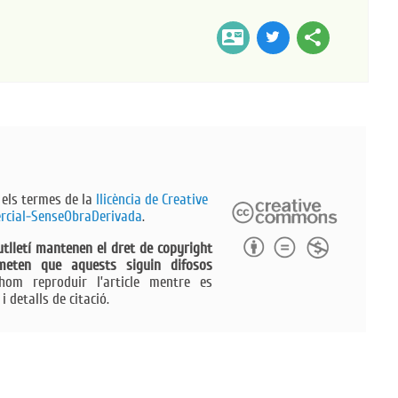
contact_mail
share
 els termes de la
llicència de Creative
cial-SenseObraDerivada​
.
utlletí mantenen el dret de copyright
rmeten que aquests siguin difosos
m reproduir l’article mentre es
i detalls de citació.