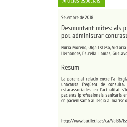
Articles especials
Setembre de 2018
Desmuntant mites: als pac
pot administrar contras
Núria Moreno,
Olga Esteso,
Victori
Hernández,
Estrella Llamas,
Gustav
Resum
La potencial relació entre l’al·lèr
unacausa freqüent de consulta
estarassociades, en l’actualitat s
pacients iprofessionals sanitaris e
en pacientsamb al·lèrgia al marisc 
http://www.butlleti.cat/ca/Vol36/is