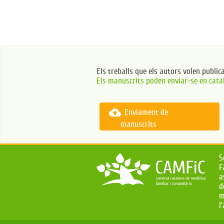
Els treballs que els autors volen public
Els manuscrits poden enviar-se en catal
cloud_upload
Enviament de
manuscrits
S
F
a
d
m
l