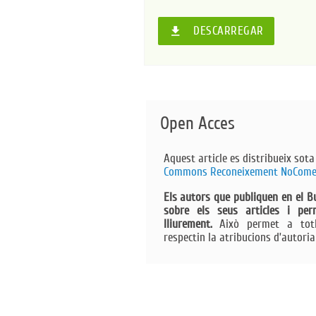
DESCARREGAR
file_download
Open Acces
Aquest article es distribueix sota
Commons Reconeixement NoComer
Els autors que publiquen en el B
sobre els seus articles i pe
lliurement.
Això permet a totho
respectin la atribucions d’autoria 