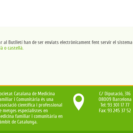
ar al Butlletí han de ser enviats electrònicament fent servir el sistem
à o castellà.
ocietat Catalana de Medicina
C/ Diputació, 316
amiliar i Comunitària és una
08009 Barcelona
ssociació científica i professional
Tel: 93 301 17 77
e metges especialistes en
Fax: 93 245 37 52
edicina familiar i comunitària en
'àmbit de Catalunya.