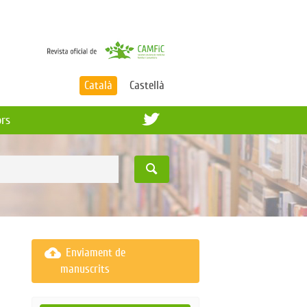
Català
Castellà
ors
cloud_upload
Enviament de
manuscrits