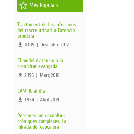
Més Populars
Tractament de les infeccions
del tracte urinari a l’atenció
primària
file_download
4.015
|
Desembre 2012
El model d´atenció a la
cronicitat avançada
file_download
2.196
|
Març 2018
CAMFiC al dia
file_download
1.954
|
Abril 2019
Persones amb malalties
cròniques complexes. La
mirada del capçalera