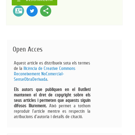
contact_mail
share
Open Acces
Aquest article es distribueix sota els termes
de la
llicència de Creative Commons
Reconeixement NoComercial-
SenseObraDerivada​
.
Els autors que publiquen en el Butlletí
mantenen el dret de copyright sobre els
seus articles i permeten que aquests siguin
difosos lliurement.
Això permet a tothom
reproduir l’article mentre es respectin la
atribucions d’autoria i detalls de citació.