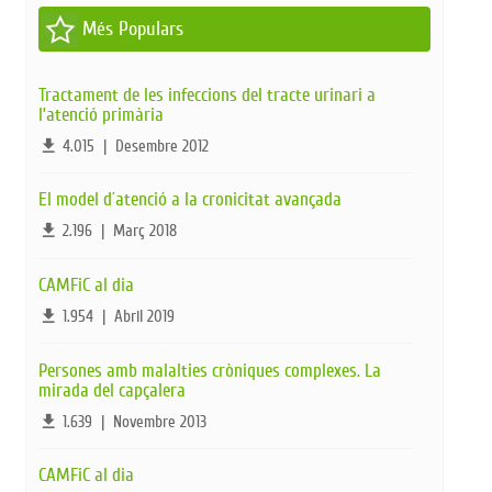
Més Populars
Tractament de les infeccions del tracte urinari a
l’atenció primària
file_download
4.015
|
Desembre 2012
El model d´atenció a la cronicitat avançada
file_download
2.196
|
Març 2018
CAMFiC al dia
file_download
1.954
|
Abril 2019
Persones amb malalties cròniques complexes. La
mirada del capçalera
file_download
1.639
|
Novembre 2013
CAMFiC al dia