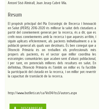
Antoni Sisó Almirall,
Joan Josep Cabré Vila.
Resum
El propòsit principal del Pla Estratègic de Recerca i Innovació
en Salut (PERIS) 2016-2020 és millorar la salut dels ciutadans a
partir del coneixement generat per la recerca, és a dir, que es
creïn nous coneixements amb la recerca i que aquests arribin, i
siguin aplicats eficientment, als pacients individualment o a la
població general als quals van destinats. És ben conegut que a
l’Atenció Primària és on treballen els professionals més
propers als pacients, és el sector que millor coordina les
estratègies comunitàries que acaben sent d’abast poblacional,
i per tant, en potencials millores dels resultats en salut. En
definitiva, l’Atenció Primària és l’àmbit on millor es fa factible
la participació del ciutadà en la recerca, i on millor pot revertir
la capacitat de translació de la recerca.
http://www.butlleti.cat/ca/Vol34/iss3/autors.aspx
file_download
DESCARREGAR