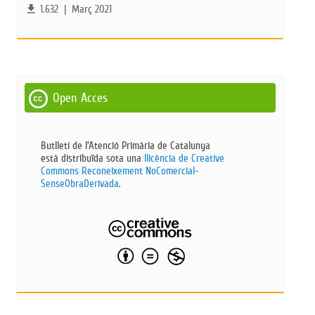
file_download
1.632
|
Març 2021
Open Acces
Butlletí de l'Atenció Primària de Catalunya
està distribuïda sota una
llicència de Creative
Commons Reconeixement NoComercial-
SenseObraDerivada​
.