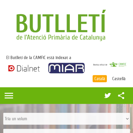
El Butlletí de la CAMFiC està indexat a
Català
Castellà
menu
share