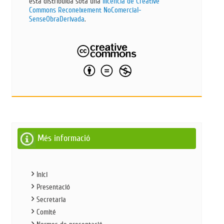
està distribuïda sota una
llicència de Creative
Commons Reconeixement NoComercial-
SenseObraDerivada​
.
Més informació
Inici
Presentació
Secretaria
Comité