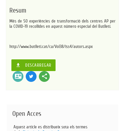
Resum
Més de 50 experiències de transformació dels centres AP per
la COVID-19 recollides en aquest número especial del Butlletí.
http://www.butlleti.cat/ca/Vol38/iss4/autors.aspx
file_download
DESCARREGAR
contact_mail
share
Open Acces
Aquest article es distribueix sota els termes