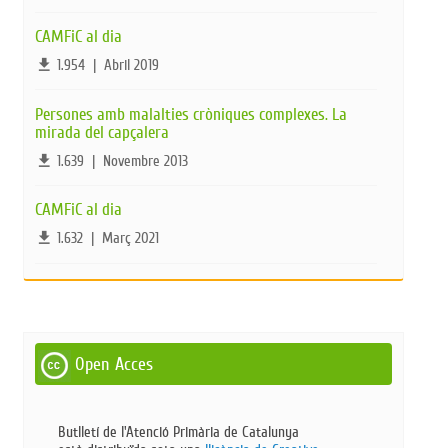
CAMFiC al dia
file_download
1.954
|
Abril 2019
Persones amb malalties cròniques complexes. La
mirada del capçalera
file_download
1.639
|
Novembre 2013
CAMFiC al dia
file_download
1.632
|
Març 2021
Open Acces
Butlletí de l'Atenció Primària de Catalunya