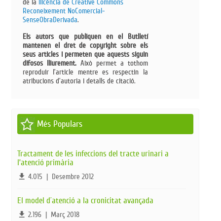
de la
llicència de Creative Commons
Reconeixement NoComercial-
SenseObraDerivada​
.
Els autors que publiquen en el Butlletí
mantenen el dret de copyright sobre els
seus articles i permeten que aquests siguin
difosos lliurement.
Això permet a tothom
reproduir l’article mentre es respectin la
atribucions d’autoria i detalls de citació.
Més Populars
Tractament de les infeccions del tracte urinari a
l’atenció primària
file_download
4.015
|
Desembre 2012
El model d´atenció a la cronicitat avançada
file_download
2.196
|
Març 2018