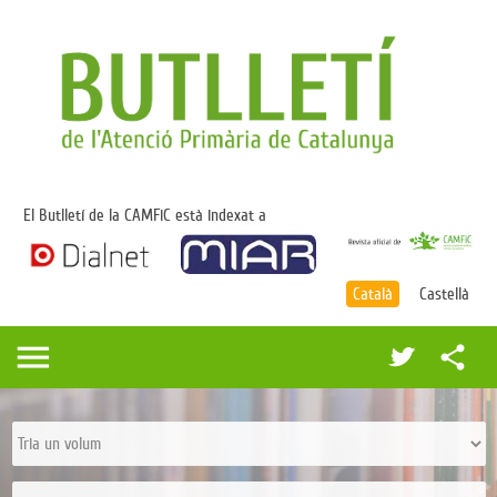
El Butlletí de la CAMFiC està indexat a
Català
Castellà
menu
share